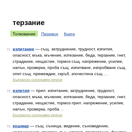
терзание
Толкование
Перевод
Книги
изпитание
— същ. затруднение, трудност, изпития,
71
опасност, мъка, мъчение, изтезание, беда, терзание, гнет,
страдание, нещастие, тормоз същ. напрежение, усилие,
напън, проверка, проба същ. изпитване, изпробване същ.
опит същ. премеждие, скръб, злочестина същ …
Български синонимен речник
изпития
— прил. изпитание, затруднение, трудност,
72
опасност, мъка, мъчение, изтезание, беда, терзание, гнет,
страдание, нещастие, тормоз прил. напрежение, усилие,
напън, проверка, проба …
Български синонимен речник
кошмар
— същ. сънища, видение, съновидение,
73