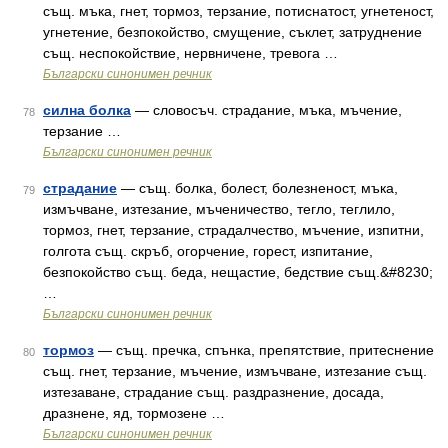
същ. мъка, гнет, тормоз, терзание, потиснатост, угнетеност,
угнетение, безпокойство, смущение, съклет, затруднение
същ. неспокойствие, нервничене, тревога …
Български синонимен речник
силна болка
— словосъч. страдание, мъка, мъчение,
78
терзание …
Български синонимен речник
страдание
— същ. болка, болест, болезненост, мъка,
79
измъчване, изтезание, мъченичество, тегло, теглило,
тормоз, гнет, терзание, страдалчество, мъчение, изпитни,
голгота същ. скръб, огорчение, горест, изпитание,
безпокойство същ. беда, нещастие, бедствие същ.&#8230;
…
Български синонимен речник
тормоз
— същ. пречка, спънка, препятствие, притеснение
80
същ. гнет, терзание, мъчение, измъчване, изтезание същ.
изтезаване, страдание същ. раздразнение, досада,
дразнене, яд, тормозене …
Български синонимен речник