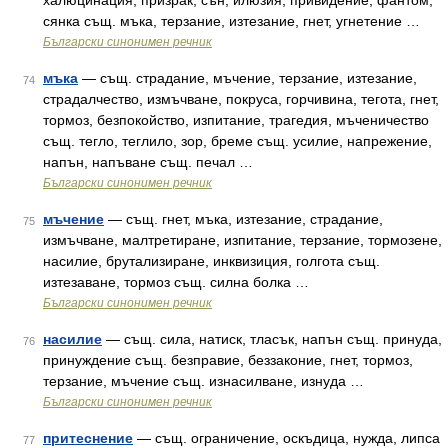
халюцинация, призрак, сън, илюзия, привидение, фантом,
сянка същ. мъка, терзание, изтезание, гнет, угнетение …
Български синонимен речник
мъка
— същ. страдание, мъчение, терзание, изтезание,
74
страдалчество, измъчване, покруса, горчивина, тегота, гнет,
тормоз, безпокойство, изпитание, трагедия, мъченичество
същ. тегло, теглило, зор, бреме същ. усилие, напрежение,
напън, напъване същ. печал …
Български синонимен речник
мъчение
— същ. гнет, мъка, изтезание, страдание,
75
измъчване, малтретиране, изпитание, терзание, тормозене,
насилие, брутализиране, инквизиция, голгота същ.
изтезаване, тормоз същ. силна болка …
Български синонимен речник
насилие
— същ. сила, натиск, тласък, напън същ. принуда,
76
принуждение същ. безправие, беззаконие, гнет, тормоз,
терзание, мъчение същ. изнасилване, изнуда …
Български синонимен речник
притеснение
— същ. ограничение, оскъдица, нужда, липса
77