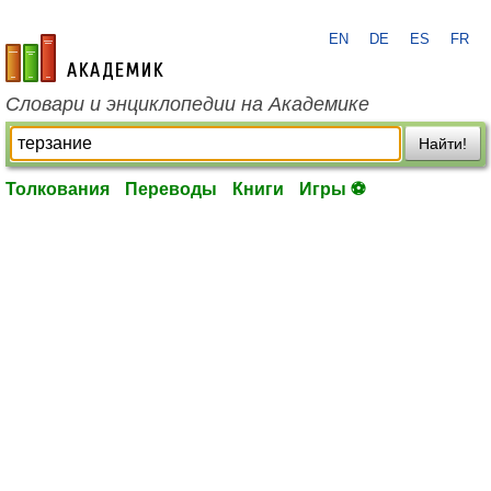
EN
DE
ES
FR
academic.ru
Словари и энциклопедии на Академике
Найти!
Толкования
Переводы
Книги
Игры ⚽