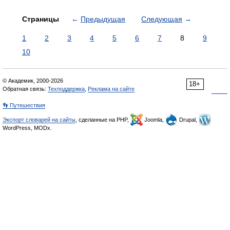
Страницы
←
Предыдущая
Следующая
→
1
2
3
4
5
6
7
8
9
10
© Академик, 2000-2026
18+
Обратная связь:
Техподдержка
,
Реклама на сайте
👣 Путешествия
Экспорт словарей на сайты
, сделанные на PHP,
Joomla,
Drupal,
WordPress, MODx.